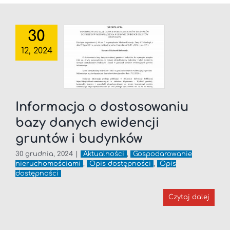
30
12, 2024
Informacja o dostosowaniu
bazy danych ewidencji
gruntów i budynków
30 grudnia, 2024
|
Aktualności
,
Gospodarowanie
nieruchomościami
,
Opis dostępności
,
Opis
dostępności
Czytaj dalej