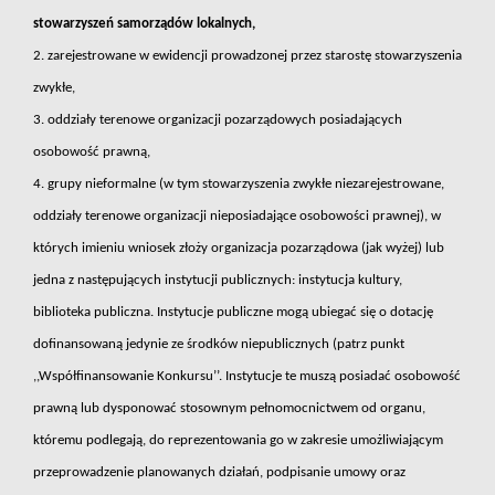
stowarzyszeń samorządów lokalnych,
2. zarejestrowane w ewidencji prowadzonej przez starostę stowarzyszenia
zwykłe,
3. oddziały terenowe organizacji pozarządowych posiadających
osobowość prawną,
4. grupy nieformalne (w tym stowarzyszenia zwykłe niezarejestrowane,
oddziały terenowe organizacji nieposiadające osobowości prawnej), w
których imieniu wniosek złoży organizacja pozarządowa (jak wyżej) lub
jedna z następujących instytucji publicznych: instytucja kultury,
biblioteka publiczna. Instytucje publiczne mogą ubiegać się o dotację
dofinansowaną jedynie ze środków niepublicznych (patrz punkt
,,Współfinansowanie Konkursu’’. Instytucje te muszą posiadać osobowość
prawną lub dysponować stosownym pełnomocnictwem od organu,
któremu podlegają, do reprezentowania go w zakresie umożliwiającym
przeprowadzenie planowanych działań, podpisanie umowy oraz