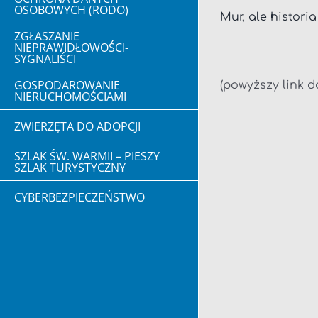
OSOBOWYCH (RODO)
Mur, ale histori
ZGŁASZANIE
NIEPRAWIDŁOWOŚCI-
SYGNALIŚCI
GOSPODAROWANIE
(powyższy link d
NIERUCHOMOŚCIAMI
ZWIERZĘTA DO ADOPCJI
SZLAK ŚW. WARMII – PIESZY
SZLAK TURYSTYCZNY
CYBERBEZPIECZEŃSTWO