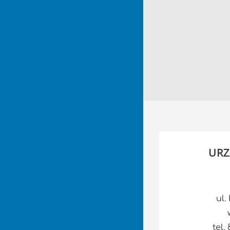
URZ
ul.
tel.