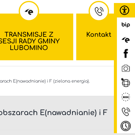
TRANSMISJE Z
Kontakt
SESJI RADY GMINY
LUBOMINO
ach E(nawadnianie) i F (zielona energia).
bszarach E(nawadnianie) i F