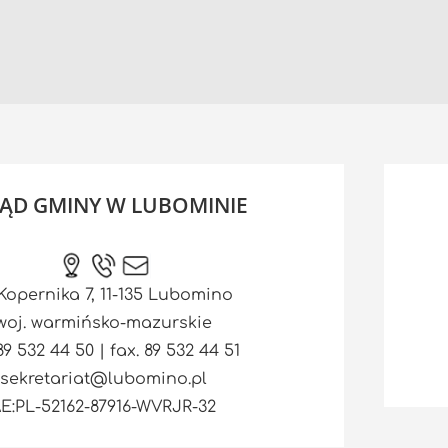
ĄD GMINY W LUBOMINIE
 Kopernika 7, 11-135 Lubomino
woj. warmińsko-mazurskie
 89 532 44 50 | fax. 89 532 44 51
sekretariat@lubomino.pl
E:PL-52162-87916-WVRJR-32