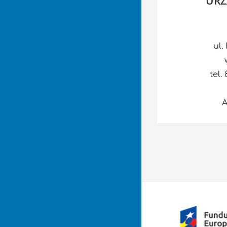
URZ
ul.
tel.
A