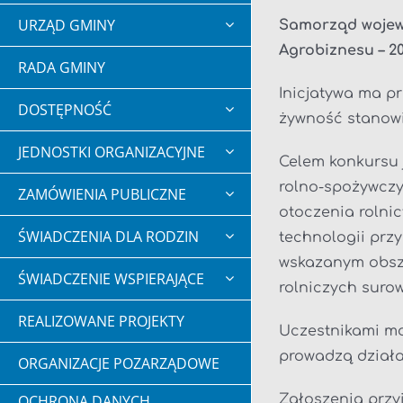
URZĄD GMINY
Samorząd wojew
Agrobiznesu – 20
RADA GMINY
Inicjatywa ma p
DOSTĘPNOŚĆ
żywność stanow
JEDNOSTKI ORGANIZACYJNE
Celem konkursu 
rolno-spożywczy
ZAMÓWIENIA PUBLICZNE
otoczenia rolni
ŚWIADCZENIA DLA RODZIN
technologii prz
wskazanym obsza
ŚWIADCZENIE WSPIERAJĄCE
rolniczych suro
REALIZOWANE PROJEKTY
Uczestnikami mo
prowadzą działa
ORGANIZACJE POZARZĄDOWE
Zgłoszenia przy
OCHRONA DANYCH