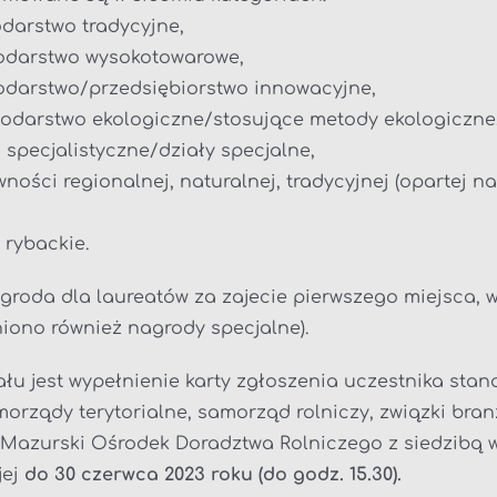
odarstwo tradycyjne,
podarstwo wysokotowarowe,
podarstwo/przedsiębiorstwo innowacyjne,
podarstwo ekologiczne/stosujące metody ekologiczne
specjalistyczne/działy specjalne,
wności regionalnej, naturalnej, tradycyjnej (opartej
 rybackie.
roda dla laureatów za zajecie pierwszego miejsca, w 
niono również nagrody specjalne).
łu jest wypełnienie karty zgłoszenia uczestnika stan
morządy terytorialne, samorząd rolniczy, związki br
Mazurski Ośrodek Doradztwa Rolniczego z siedzibą w
jej
do 30 czerwca 2023 roku (do godz. 15.30).