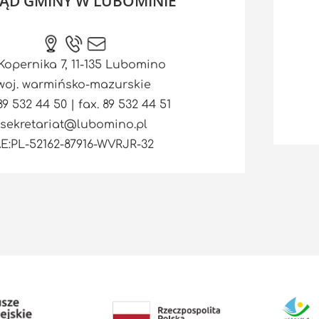
ĄD GMINY W LUBOMINIE
 Kopernika 7, 11-135 Lubomino
woj. warmińsko-mazurskie
 89 532 44 50 | fax. 89 532 44 51
sekretariat@lubomino.pl
E:PL-52162-87916-WVRJR-32