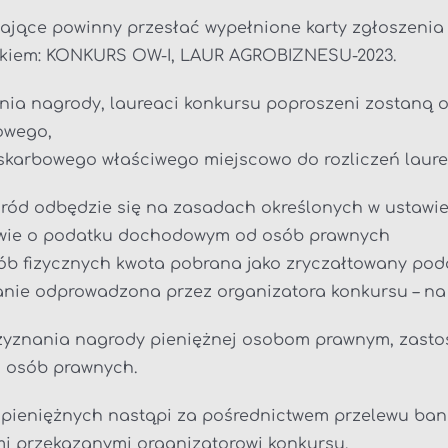
ające powinny przesłać wypełnione karty zgłoszenia 
iskiem: KONKURS OW-I, LAUR AGROBIZNESU-2023.
nia nagrody, laureaci konkursu poproszeni zostaną 
kowego,
 skarbowego właściwego miejscowo do rozliczeń laure
gród odbędzie się na zasadach określonych w ustaw
awie o podatku dochodowym od osób prawnych
b fizycznych kwota pobrana jako zryczałtowany poda
tanie odprowadzona przez organizatora konkursu – n
zyznania nagrody pieniężnej osobom prawnym, zasto
osób prawnych.
pieniężnych nastąpi za pośrednictwem przelewu ban
i przekazanymi organizatorowi konkursu.