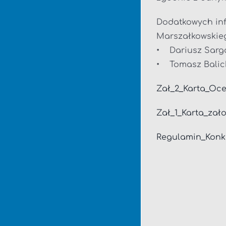
Dodatkowych inf
Marszałkowskie
• Dariusz Sargals
• Tomasz Balicki
Zał_2_Karta_O
Zał_1_Karta_za
Regulamin_Konk