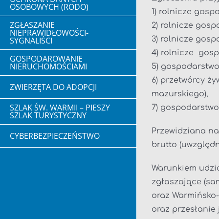
OSOBOWYCH (RODO)
1) rolnicze gosp
ZGŁASZANIE
2) rolnicze gos
NIEPRAWIDŁOWOŚCI-
3) rolnicze gos
SYGNALIŚCI
4) rolnicze gos
GOSPODAROWANIE
NIERUCHOMOŚCIAMI
5) gospodarstwo 
6) przetwórcy ży
ZWIERZĘTA DO ADOPCJI
mazurskiego),
SZLAK ŚW. WARMII – PIESZY
7) gospodarstwo
SZLAK TURYSTYCZNY
Przewidziana nag
CYBERBEZPIECZEŃSTWO
brutto (uwzględ
Warunkiem udzia
zgłaszające (sa
oraz Warmińsko-
oraz przesłanie 