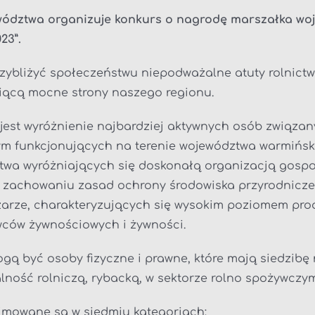
ództwa organizuje konkurs o nagrodę marszałka wo
23”.
rzybliżyć społeczeństwu niepodważalne atuty rolnict
iącą mocne strony naszego regionu.
jest wyróżnienie najbardziej aktywnych osób związa
m funkcjonujących na terenie województwa warmińsk
ctwa wyróżniających się doskonałą organizacją go
y zachowaniu zasad ochrony środowiska przyrodnic
rze, charakteryzujących się wysokim poziomem produk
wców żywnościowych i żywności.
gą być osoby fizyczne i prawne, które mają siedzibę
lność rolniczą, rybacką, w sektorze rolno spożywczym
jmowane są w siedmiu kategoriach: