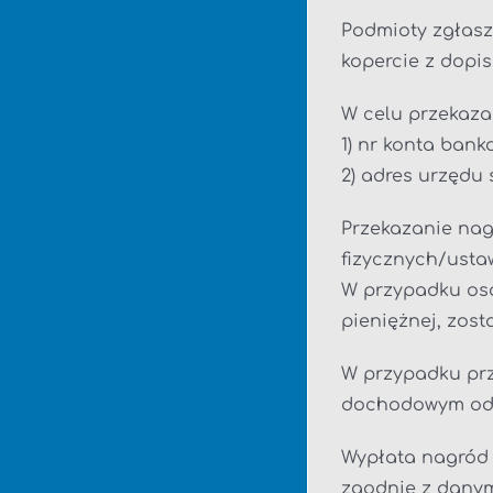
Podmioty zgłasz
kopercie z dop
W celu przekaza
1) nr konta ban
2) adres urzędu
Przekazanie na
fizycznych/ust
W przypadku osó
pieniężnej, zos
W przypadku pr
dochodowym od 
Wypłata nagród 
zgodnie z danym