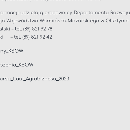
ormacji udzielają pracownicy Departamentu Rozwoju
go Województwa Warmińsko-Mazurskiego w Olsztynie:
ki – tel. (89) 521 92 78
 – tel. (89) 521 92 42
ceny_KSOW
łoszenia_KSOW
ursu_Laur_Agrobiznesu_2023