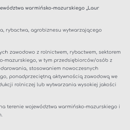
jewództwa warmińsko-mazurskiego „Laur
wa, rybactwa, agrobiznesu wytwarzającego
nych zawodowo z rolnictwem, rybactwem, sektorem
o-mazurskiego, w tym przedsiębiorców/osób z
spodarowania, stosowaniem nowoczesnych
zego, ponadprzeciętną aktywnością zawodową we
cji rolniczej lub wytwarzania wysokiej jakości
 na terenie województwa warmińsko-mazurskiego i
.