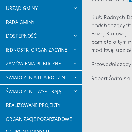
28 kwietnia, 2022
|
URZĄD GMINY
Klub Radnych D
RADA GMINY
nadchodzących św
Bożej Królowej P
DOSTĘPNOŚĆ
pamięta o tym n
JEDNOSTKI ORGANIZACYJNE
modlitwę, udzia
ZAMÓWIENIA PUBLICZNE
Przewodniczący
ŚWIADCZENIA DLA RODZIN
Robert Świtalski
ŚWIADCZENIE WSPIERAJĄCE
REALIZOWANE PROJEKTY
ORGANIZACJE POZARZĄDOWE
OCHRONA DANYCH