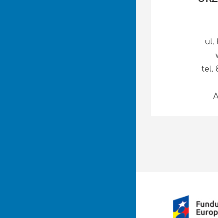
ul.
tel.
A