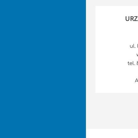
URZ
ul.
tel.
A