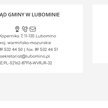
ĄD GMINY W LUBOMINIE
 Kopernika 7, 11-135 Lubomino
woj. warmińsko-mazurskie
 89 532 44 50 | fax. 89 532 44 51
sekretariat@lubomino.pl
E:PL-52162-87916-WVRJR-32