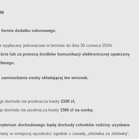
ku
w formie dodatku osłonowego
.
ie wypłacany jednorazowo w terminie do dnia 30 czerwca 2024r.
ście lub za pomocą środków komunikacji elektronicznej opatrzony
ufanego.
 zamieszkania osoby składającej ten wniosek.
go dochodu nie przekracza kwoty
2100 zł,
go dochodu nie przekracza kwoty
1500 zł na osobę.
 kryterium dochodowego będą dochody członków rodziny uzyskane
nany w mniejszej wysokości zgodnie z zasadą „złotówka za złotówkę”,