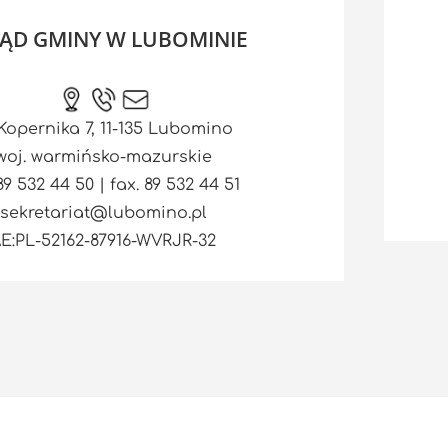
ĄD GMINY W LUBOMINIE
 Kopernika 7, 11-135 Lubomino
woj. warmińsko-mazurskie
 89 532 44 50 | fax. 89 532 44 51
sekretariat@lubomino.pl
E:PL-52162-87916-WVRJR-32