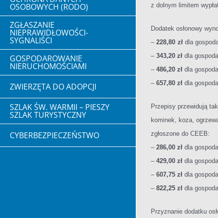
z dolnym limitem wypła
OSOBOWYCH (RODO)
ZGŁASZANIE
Dodatek osłonowy wyno
NIEPRAWIDŁOWOŚCI-
SYGNALIŚCI
–
228,80
zł
dla gospod
–
343,20 zł
dla gospoda
GOSPODAROWANIE
NIERUCHOMOŚCIAMI
–
486,20 zł
dla gospoda
–
657,80 zł
dl
a gospoda
ZWIERZĘTA DO ADOPCJI
SZLAK ŚW. WARMII – PIESZY
Przepisy przewidują ta
SZLAK TURYSTYCZNY
kominek, koza, ogrzewa
zgłoszone do CEEB:
CYBERBEZPIECZEŃSTWO
–
286,00 zł
dla gospod
–
429,00 zł
dla gospoda
–
607,75 zł
dla gospoda
–
822,25 zł
dla
gospodar
Przyznanie dodatku os