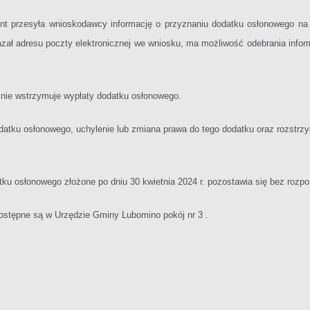
ent przesyła wnioskodawcy informację o przyznaniu dodatku osłonowego na
ał adresu poczty elektronicznej we wniosku, ma możliwość odebrania info
i nie wstrzymuje wypłaty dodatku osłonowego.
tku osłonowego, uchylenie lub zmiana prawa do tego dodatku oraz rozstrz
tku osłonowego złożone po dniu 30 kwietnia 2024 r. pozostawia się bez rozpo
stępne są w Urzędzie Gminy Lubomino pokój nr 3 .