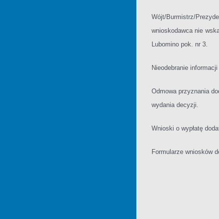
Wójt/Burmistrz/Prezyd
wnioskodawca nie wskaz
Lubomino pok. nr 3.
Nieodebranie informacj
Odmowa przyznania doda
wydania decyzji.
Wnioski o wypłatę doda
Formularze wniosków do