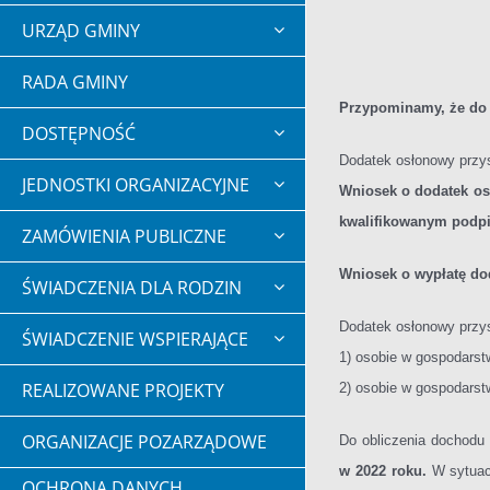
URZĄD GMINY
RADA GMINY
Przypominamy, że do 
DOSTĘPNOŚĆ
Dodatek osłonowy przysł
JEDNOSTKI ORGANIZACYJNE
Wniosek o dodatek os
kwalifikowanym podpi
ZAMÓWIENIA PUBLICZNE
Wniosek o wypłatę do
ŚWIADCZENIA DLA RODZIN
Dodatek osłonowy przys
ŚWIADCZENIE WSPIERAJĄCE
1) osobie w gospodars
REALIZOWANE PROJEKTY
2) osobie w gospodars
ORGANIZACJE POZARZĄDOWE
Do obliczenia dochodu n
w 2022 roku.
W sytuac
OCHRONA DANYCH