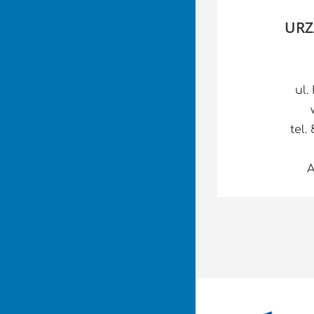
URZ
ul.
tel.
A